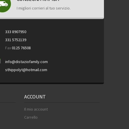
I migliori corrieri al tuo servizio.
333 8907950
331 5752139
Fax
0125 76508
info@distaziofamily.com
sthippolyt@hotmail.com
ACCOUNT
Il mio account
Carrello