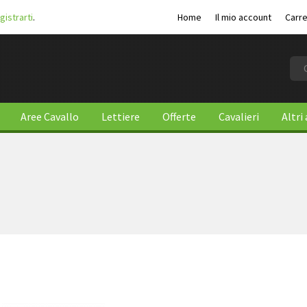
gistrarti
.
Home
Il mio account
Carre
Aree Cavallo
Lettiere
Offerte
Cavalieri
Altri