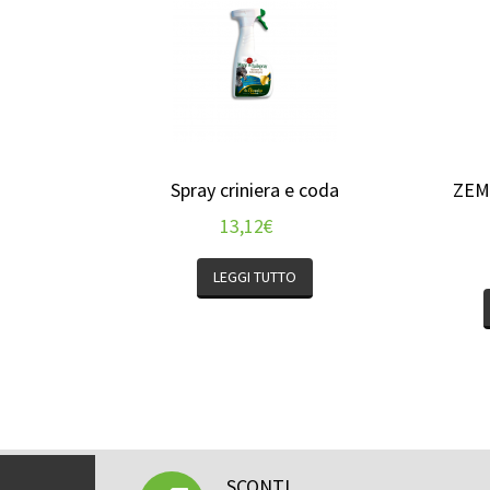
Spray criniera e coda
ZEML
13,12
€
LEGGI TUTTO
SCONTI