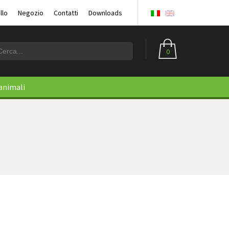
llo
Negozio
Contatti
Downloads
0
 animali