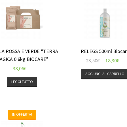
LA ROSSA E VERDE “TERRA
RELEGS 500ml Biocar
AGICA 0.6kg BIOCARE”
23,50
€
18,30
€
38,06
€
AGGIUNGI AL CARRELLO
LEGGI TUTTO
IN OFFERTA!