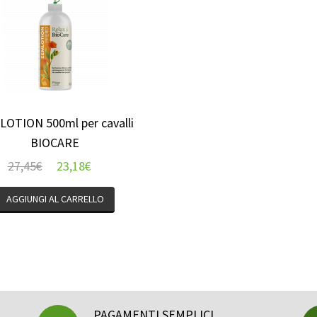
OTION 500ml per cavalli
BIOCARE
27,45
€
23,18
€
AGGIUNGI AL CARRELLO
PAGAMENTI SEMPLICI