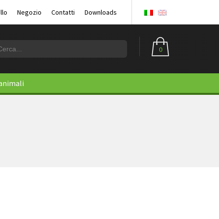
llo
Negozio
Contatti
Downloads
0
 animali