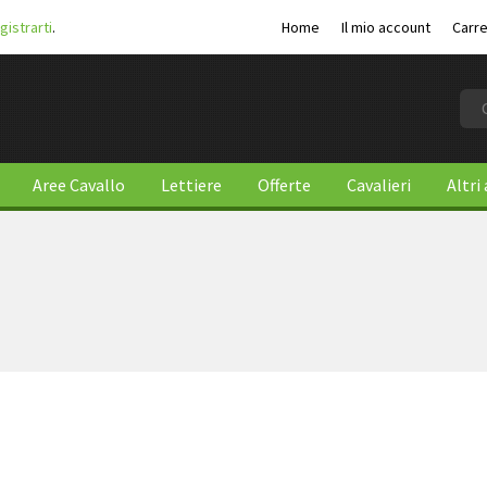
gistrarti
.
Home
Il mio account
Carre
Aree Cavallo
Lettiere
Offerte
Cavalieri
Altri