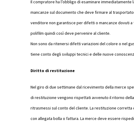
Il compratore ha l’obbligo di esaminare immediatamente la m
mancanze sul documento che deve firmare al trasportatore
venditore non garantisce per difetti o mancanze dovuti a
polifilm quindi così deve pervenire al cliente.
Non sono da ritenersi difetti variazioni del colore o nel 
tiene conto degli sviluppi tecnici e delle nuove conoscenz
Diritto di restituzione
Nel giro di due settimane dal ricevimento della merce sped
di restituzione vengono rispettati avvenuto il ritorno dell
ritrasmessi sul conto del cliente. La restituzione corretta
con allegata bolla o fattura. La merce deve essere rispedita 