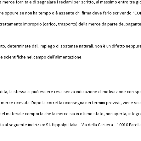
erce fornita e di segnalare i reclami per scritto, al massimo entro tre giorn
 oppure se non ha tempo o è assente chi firma deve farlo scrivendo “CON R
 trattamento improprio (carico, trasporto) della merce da parte del pagant
gusto, determinate dall’impiego di sostanze naturali. Non è un difetto neppur
e scientifiche nel campo dell’alimentazione.
ita, la stessa ci può essere resa senza indicazione di motivazione con spese
a merce ricevuta. Dopo la corretta riconsegna nei termini previsti, viene scio
 del materiale comporta che la merce sia in ottimo stato, non aperta, integr
al seguente indirizzo: St. Hippolyt Italia – Via della Cartiera – 10010 Parella