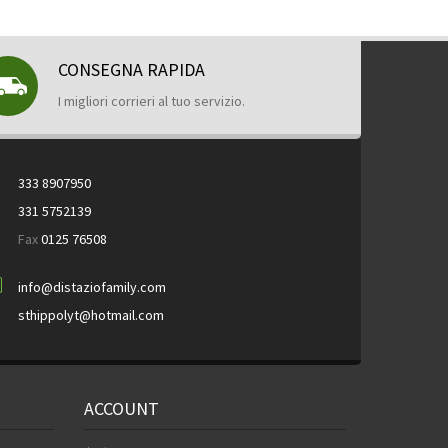
CONSEGNA RAPIDA
I migliori corrieri al tuo servizio.
333 8907950
331 5752139
Fax
0125 76508
info@distaziofamily.com
sthippolyt@hotmail.com
ACCOUNT