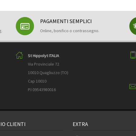
PAGAMENTI SEMPLICI
g.
Online, bonifico o contrassegno.
St Hippolyt ITALIA
Via Provinciale 72
10010 Quagliuzzo (TO)
Cap 10010
P.I 09543980016
IO CLIENTI
EXTRA