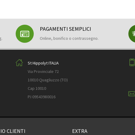
PAGAMENTI SEMPLICI
g.
Online, bonifico o contrassegno.
St Hippolyt ITALIA
Via Provinciale 72
10010 Quagliuzzo (TO)
Cap 10010
P.I 09543980016
IO CLIENTI
EXTRA