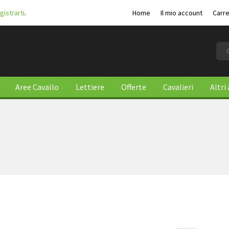
gistrarti
.
Home
Il mio account
Carre
Aree Cavallo
Lettiere
Offerte
Cavalieri
Altri