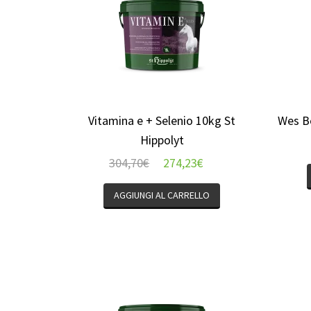
Vitamina e + Selenio 10kg St
Wes B
Hippolyt
304,70
€
274,23
€
AGGIUNGI AL CARRELLO