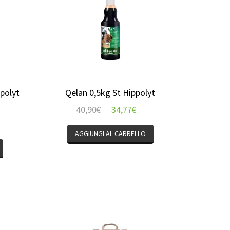
polyt
Qelan 0,5kg St Hippolyt
40,90
€
34,77
€
AGGIUNGI AL CARRELLO