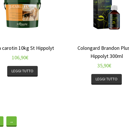
 carotin 10kg St Hippolyt
Colongard Brandon Plus
Hippolyt 300ml
106,90
€
35,90
€
LEGGI TUTTO
LEGGI TUTTO
1
→