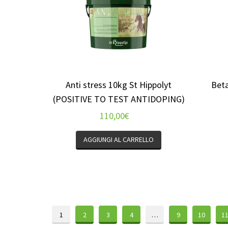
Anti stress 10kg St Hippolyt
Beta
(POSITIVE TO TEST ANTIDOPING)
110,00
€
AGGIUNGI AL CARRELLO
1
2
3
4
…
9
10
1