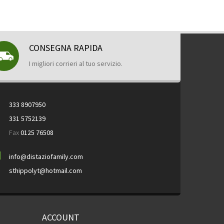
CONSEGNA RAPIDA
I migliori corrieri al tuo servizio.
333 8907950
331 5752139
Fax
0125 76508
info@distaziofamily.com
sthippolyt@hotmail.com
ACCOUNT