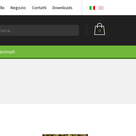
llo
Negozio
Contatti
Downloads
0
 animali