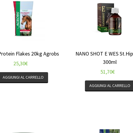
rotein Flakes 20kg Agrobs
NANO SHOT E WES St.Hip
300ml
25,30
€
51,70
€
AGGIUNGI AL CARRELLO
AGGIUNGI AL CARRELLO