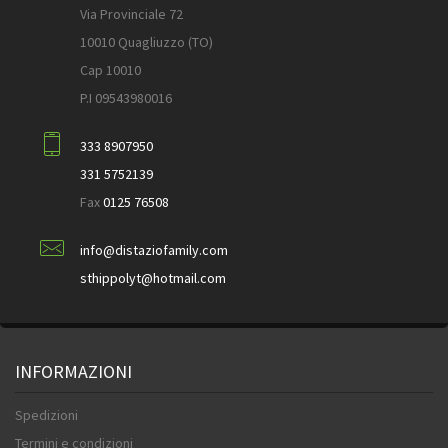
Via Provinciale 72
10010 Quagliuzzo (TO)
Cap 10010
P.I 09543980016
333 8907950
331 5752139
Fax
0125 76508
info@distaziofamily.com
sthippolyt@hotmail.com
INFORMAZIONI
Spedizioni
Termini e condizioni