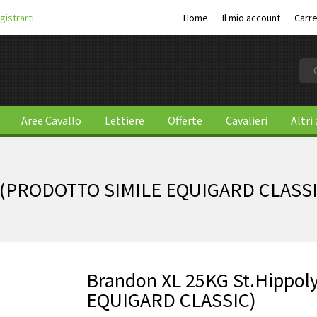
gistrarti
.
Home
Il mio account
Carre
Aree Cavallo
Lettiere
Offerte
Cavalieri
Altri
t (PRODOTTO SIMILE EQUIGARD CLASSI
Brandon XL 25KG St.Hippo
EQUIGARD CLASSIC)