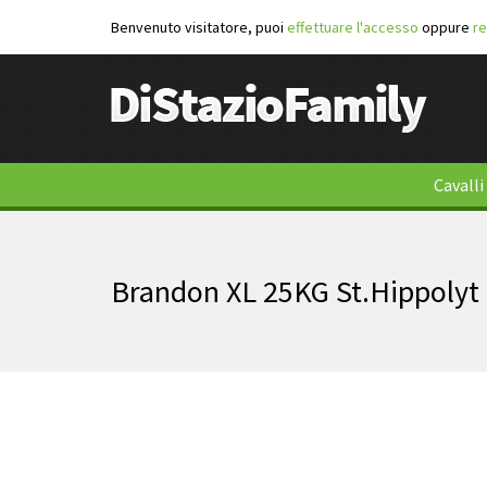
Benvenuto visitatore, puoi
effettuare l'accesso
oppure
re
Cavalli
Brandon XL 25KG St.Hippoly