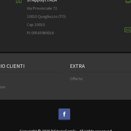
St Hippolyt ITALIA
Via Provinciale 72
10010 Quagliuzzo (TO)
Cap 10010
P.I 09543980016
IO CLIENTI
EXTRA
Offerte
oni