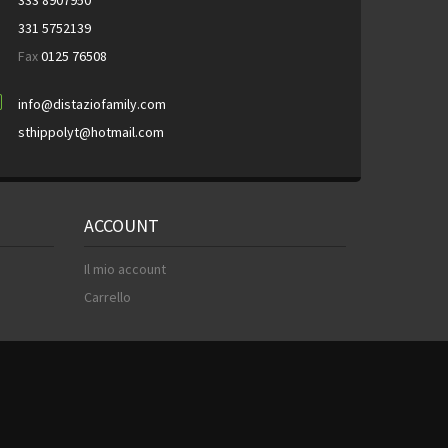
333 8907950
331 5752139
Fax
0125 76508
info@distaziofamily.com
sthippolyt@hotmail.com
ACCOUNT
Il mio account
Carrello