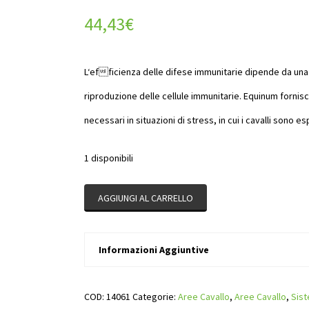
44,43
€
L‘efficienza delle difese immunitarie dipende da una r
riproduzione delle cellule immunitarie. Equinum fornisc
necessari in situazioni di stress, in cui i cavalli sono 
1 disponibili
AGGIUNGI AL CARRELLO
Informazioni Aggiuntive
COD:
14061
Categorie:
Aree Cavallo
,
Aree Cavallo
,
Sist