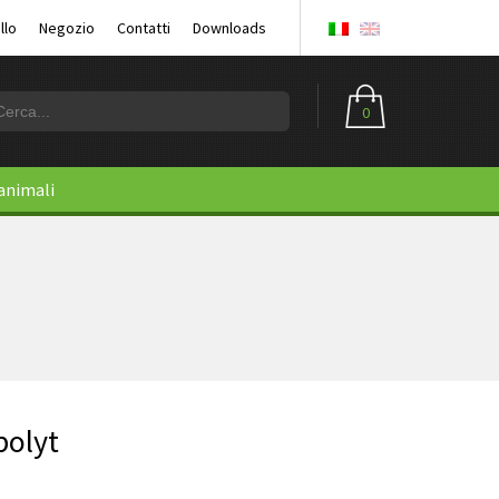
llo
Negozio
Contatti
Downloads
0
 animali
polyt