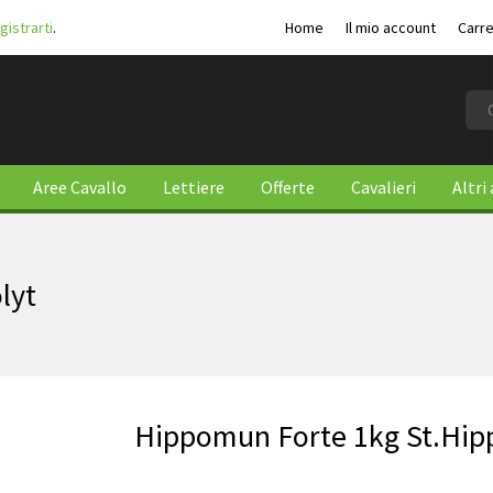
gistrarti
.
Home
Il mio account
Carre
Aree Cavallo
Lettiere
Offerte
Cavalieri
Altri
lyt
Hippomun Forte 1kg St.Hip