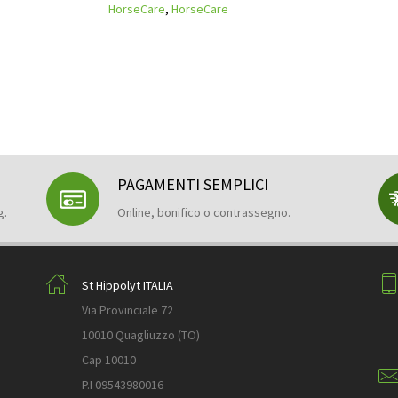
HorseCare
,
HorseCare
PAGAMENTI SEMPLICI
g.
Online, bonifico o contrassegno.
St Hippolyt ITALIA
Via Provinciale 72
10010 Quagliuzzo (TO)
Cap 10010
P.I 09543980016