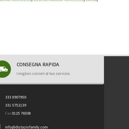
CONSEGNA RAPIDA
I migliori corrieri al tuo servizio.
333 8907950
331 5752139
Fax
0125 76508
info@distaziofamily.com