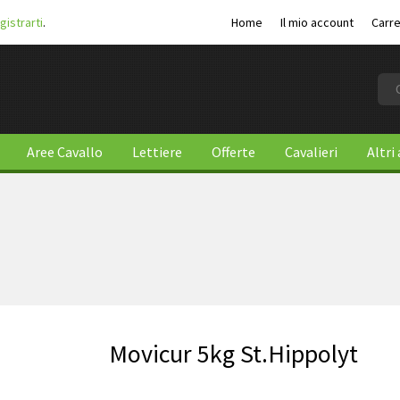
gistrarti
.
Home
Il mio account
Carre
Aree Cavallo
Lettiere
Offerte
Cavalieri
Altri
Movicur 5kg St.Hippolyt