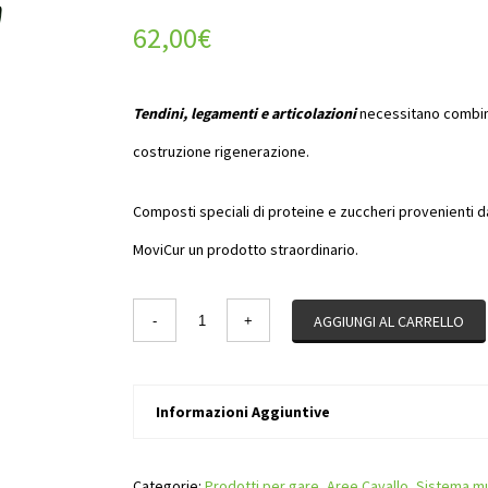
62,00
€
Tendini, legamenti e articolazioni
necessitano combinaz
costruzione rigenerazione.
Composti speciali di proteine e zuccheri provenienti da
MoviCur un prodotto straordinario.
Quantity
AGGIUNGI AL CARRELLO
Informazioni Aggiuntive
Categorie:
Prodotti per gare
,
Aree Cavallo
,
Sistema mu