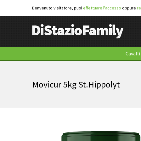
Benvenuto visitatore, puoi
effettuare l'accesso
oppure
re
Cavalli
Movicur 5kg St.Hippolyt