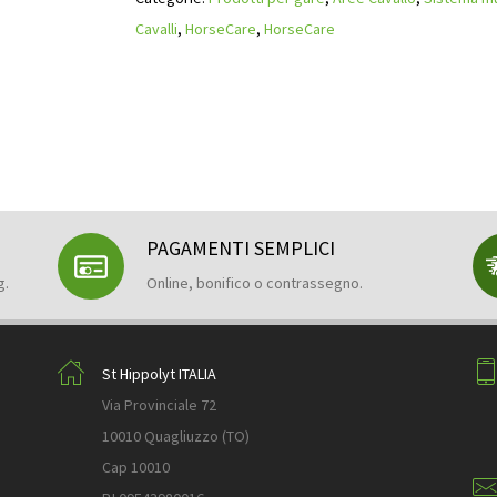
Cavalli
,
HorseCare
,
HorseCare
PAGAMENTI SEMPLICI
g.
Online, bonifico o contrassegno.
St Hippolyt ITALIA
Via Provinciale 72
10010 Quagliuzzo (TO)
Cap 10010