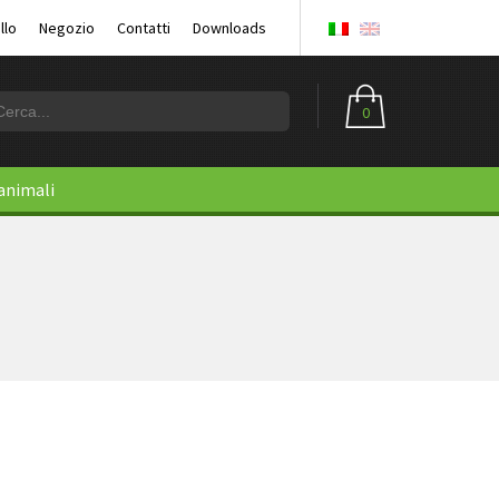
llo
Negozio
Contatti
Downloads
0
 animali