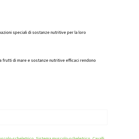
ioni speciali di sostanze nutritive per la loro
 frutti di mare e sostanze nutritive efficaci rendono
scolo-scheletrico
,
Sistema muscolo-scheletrico
,
Cavalli
,