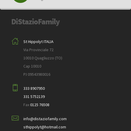
St Hippolyt ITALIA
Via Provinciale 72
10010 Quagliuzzo (TO)
Cap 10010
P.I 09543980016
333 8907950
331 5752139
Fax
0125 76508
info@distaziofamily.com
sthippolyt@hotmail.com