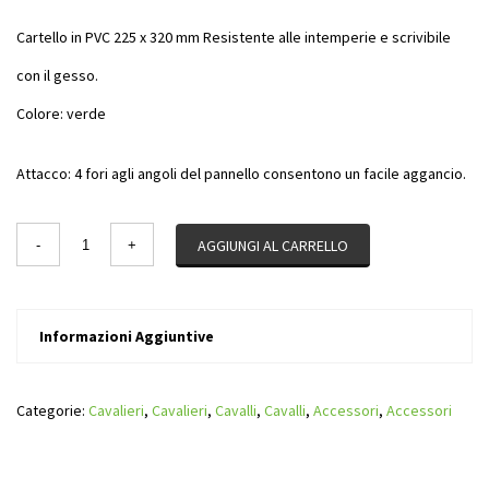
Cartello in PVC 225 x 320 mm Resistente alle intemperie e scrivibile
con il gesso.
Colore: verde
Attacco: 4 fori agli angoli del pannello consentono un facile aggancio.
Quantity
AGGIUNGI AL CARRELLO
Informazioni Aggiuntive
Categorie:
Cavalieri
,
Cavalieri
,
Cavalli
,
Cavalli
,
Accessori
,
Accessori