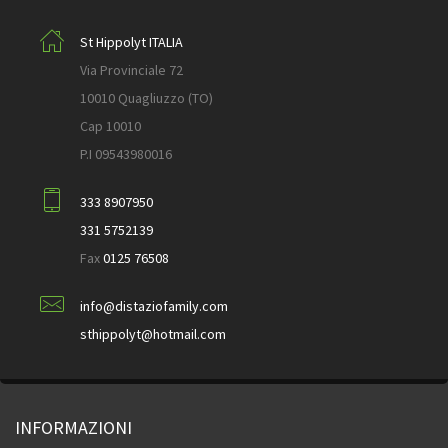
St Hippolyt ITALIA
Via Provinciale 72
10010 Quagliuzzo (TO)
Cap 10010
P.I 09543980016
333 8907950
331 5752139
Fax
0125 76508
info@distaziofamily.com
sthippolyt@hotmail.com
INFORMAZIONI