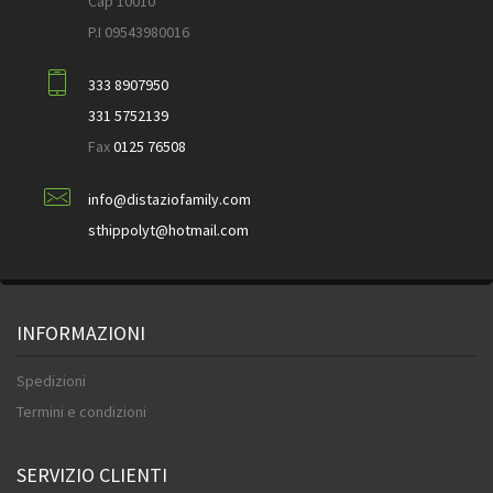
Cap 10010
P.I 09543980016
333 8907950
331 5752139
Fax
0125 76508
info@distaziofamily.com
sthippolyt@hotmail.com
INFORMAZIONI
Spedizioni
Termini e condizioni
SERVIZIO CLIENTI