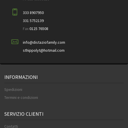
333 8907950
331 5752139
Fax
0125 76508
info@distaziofamily.com
sthippolyt@hotmail.com
INFORMAZIONI
Spedizioni
Termini e condizioni
SERVIZIO CLIENTI
Contatti