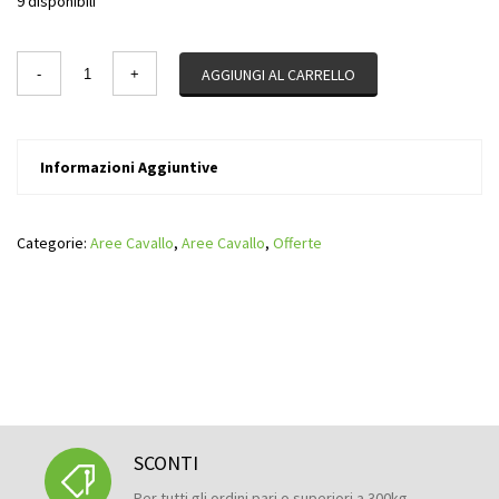
9 disponibili
Quantity
AGGIUNGI AL CARRELLO
Informazioni Aggiuntive
Categorie:
Aree Cavallo
,
Aree Cavallo
,
Offerte
SCONTI
Per tutti gli ordini pari o superiori a 300kg.