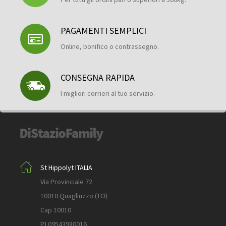
PAGAMENTI SEMPLICI
Online, bonifico o contrassegno.
CONSEGNA RAPIDA
I migliori corrieri al tuo servizio.
St Hippolyt ITALIA
Via Provinciale 72
10010 Quagliuzzo (TO)
Cap 10010
P.I 09543980016