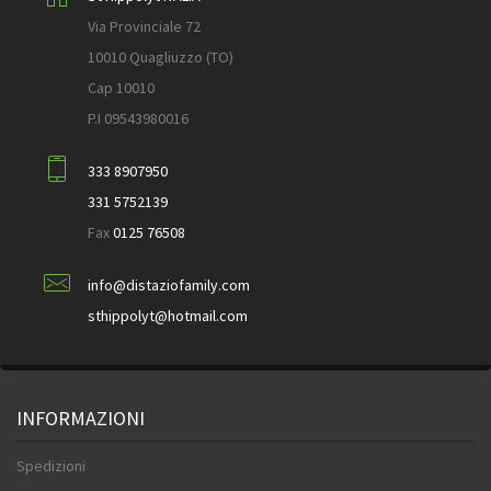
Via Provinciale 72
10010 Quagliuzzo (TO)
Cap 10010
P.I 09543980016
333 8907950
331 5752139
Fax
0125 76508
info@distaziofamily.com
sthippolyt@hotmail.com
INFORMAZIONI
Spedizioni