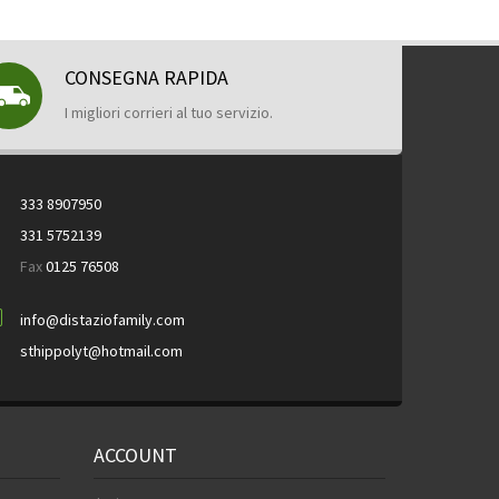
CONSEGNA RAPIDA
I migliori corrieri al tuo servizio.
333 8907950
331 5752139
Fax
0125 76508
info@distaziofamily.com
sthippolyt@hotmail.com
ACCOUNT