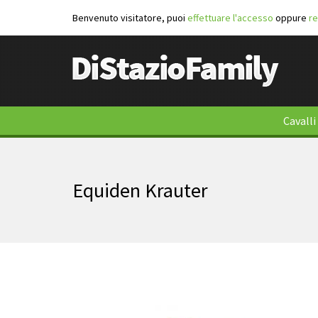
Benvenuto visitatore, puoi
effettuare l'accesso
oppure
re
Cavalli
Equiden Krauter