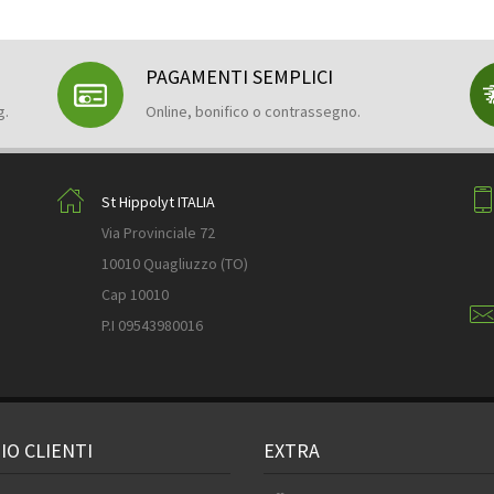
PAGAMENTI SEMPLICI
g.
Online, bonifico o contrassegno.
St Hippolyt ITALIA
Via Provinciale 72
10010 Quagliuzzo (TO)
Cap 10010
P.I 09543980016
IO CLIENTI
EXTRA