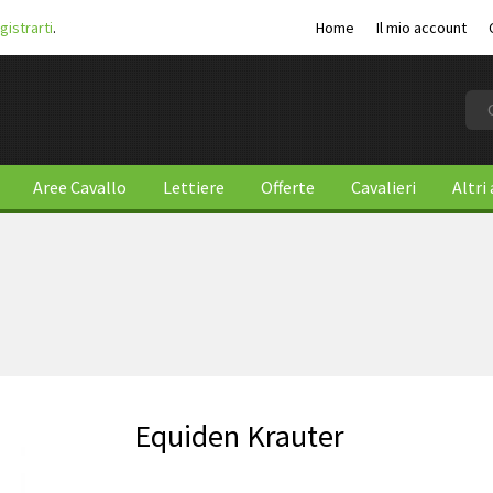
gistrarti
.
Home
Il mio account
Aree Cavallo
Lettiere
Offerte
Cavalieri
Altri
Equiden Krauter