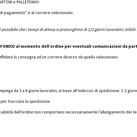
, ARTONI e PALLETSWAY.
 di pagamento* e al corriere selezionato.
 possibile che i tempi di attesa si prolunghino di 2/3 giorni lavorativi, infatt
FONICO al momento dell’ordine per eventuali comunicazioni da parte
di affidare la consegna ad un corriere diverso da quello selezionato.
mpiega da 3 a 8 giorni lavorativi, in base all’indirizzo di spedizione. 1-2 gio
k per tracciare la spedizione.
tracciabilità dell’ordine non comportano necessariamente l’allungamento dei t