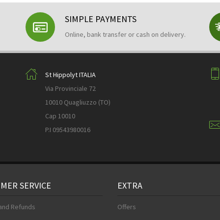
SIMPLE PAYMENTS
Online, bank transfer or cash on delivery.
St Hippolyt ITALIA
Via Provinciale 72
10010 Quagliuzzo (TO)
Cap 10010
P.I 09543980016
MER SERVICE
EXTRA
and Refunds
Offers