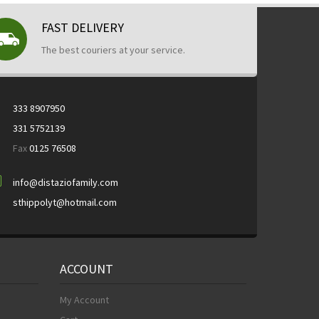
FAST DELIVERY
The best couriers at your service.
333 8907950
331 5752139
Fax
0125 76508
info@distaziofamily.com
sthippolyt@hotmail.com
ACCOUNT
My Account