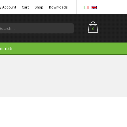
y Account
Cart
Shop
Downloads
0
animali