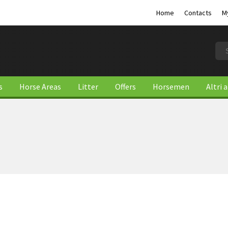
Home
Contacts
M
s
Horse Areas
Litter
Offers
Horsemen
Altri 