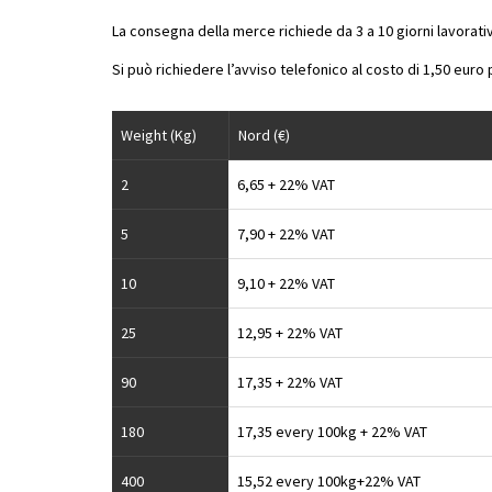
La consegna della merce richiede da 3 a 10 giorni lavorativi
Si può richiedere l’avviso telefonico al costo di 1,50 euro p
Weight (Kg)
Nord (€)
2
6,65 + 22% VAT
5
7,90 + 22% VAT
10
9,10 + 22% VAT
25
12,95 + 22% VAT
90
17,35 + 22% VAT
180
17,35 every 100kg + 22% VAT
400
15,52 every 100kg+22% VAT