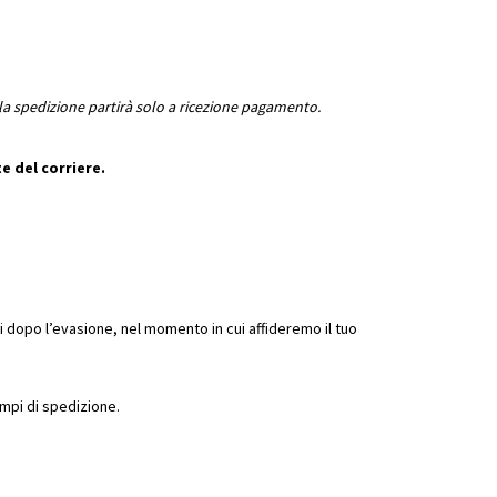
i la spedizione partirà solo a ricezione pagamento.
 del corriere.
rni dopo l’evasione, nel momento in cui affideremo il tuo
empi di spedizione.